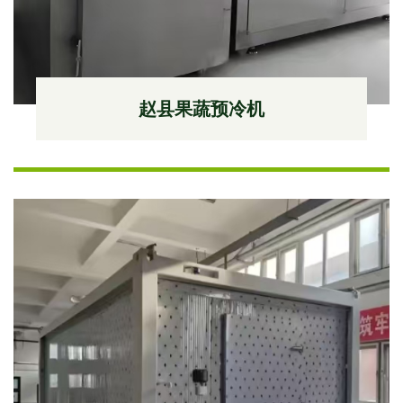
赵县果蔬预冷机