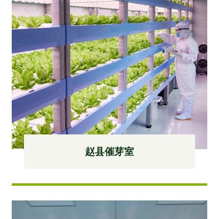
赵县催芽室