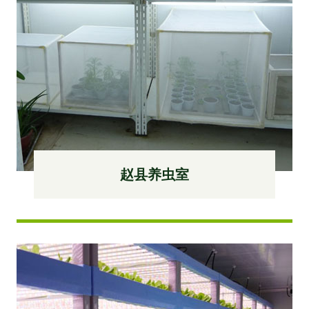
赵县养虫室