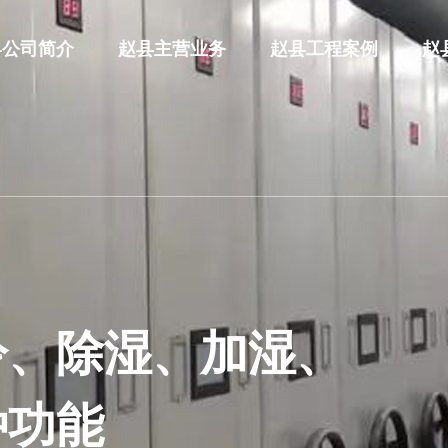
县公司简介
赵县主营业务
赵县工程案例
赵
象条件，控制室内
难更先进、更简
冷、除湿、加湿、
光照等环境因素
、更可靠
种功能