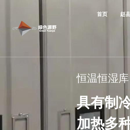
首页
赵
人工气候室
组培室
恒温恒湿库
模拟自然界气
让组培不再
具有制
温度，湿度，
单、更精准
加热多